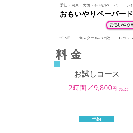
愛知・東京・大阪・神戸の
ペーパードライ
​おもいやりペーパー
おもいやり
HOME
当スクールの特徴
レッス
料 金
お試しコース
2時間／9,800
円
（税込）
予約