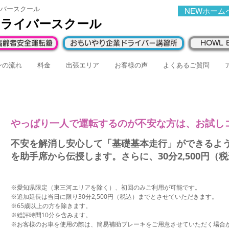
バースクール
NEWホーム
ドライバースクール
高齢者安全運転塾
おもいやり企業ドライバー講習所
HOWL E
ンの流れ
料金
出張エリア
お客様の声
よくあるご質問
やっぱり一人で運転するのが不安な方は、お試し
​不安を解消し安心して「基礎基本走行」ができるよ
を助手席から伝授します。さらに、30分2,500円（
※愛知県限定（東三河エリアを除く）、初回のみご利用が可能です。
※追加延長は当日に限り30分2,500円（税込）までとさせていただきます。
※65歳以上の方を除きます。
※総評時間10分を含みます。
※お客様のお車を使用の際は、簡易補助ブレーキをご用意させていただく場合