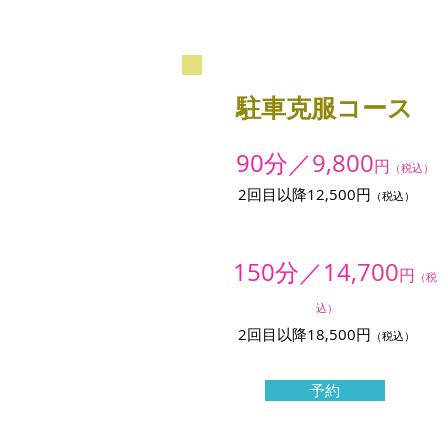
​駐車克服コース
90分／
9,800
円
（税込）
2回目以降12
,5
00円
（税込）
150分／14
,700
円
（税
込）
2回目以降18,5
00円
（税込）
予約