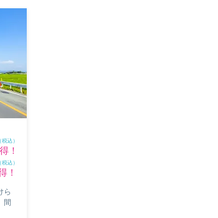
（税込）
得！
（税込）
得！
けら
。間