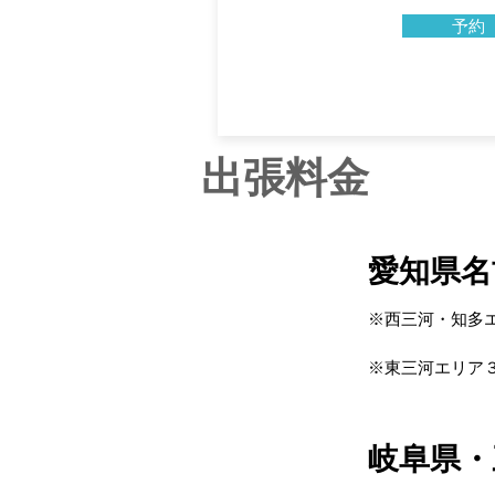
予約
出張料金
愛知県名
※西三河・知多
※東三河エリア
​岐阜県