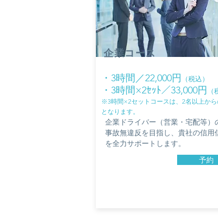
​企業コース
・3時間／22,000円
（税込）​
・3時間×2ｾｯﾄ／33,000円
（
​※3時間×2セットコースは、2名以上か
となります。
​企業ドライバー（営業・宅配等）
事故無違反を目指し、貴社の信用
を全力サポートします。
予約