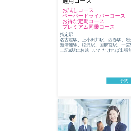
​適用コース
​お試しコース
ペーパードライバーコース
​お得な定期コース
​プレミアム同乗コース
指定駅
名古屋駅、上小田井駅、西春駅、岩
新清洲駅、稲沢駅、国府宮駅、一宮
​上記8駅にお越しいただければ出張
予約