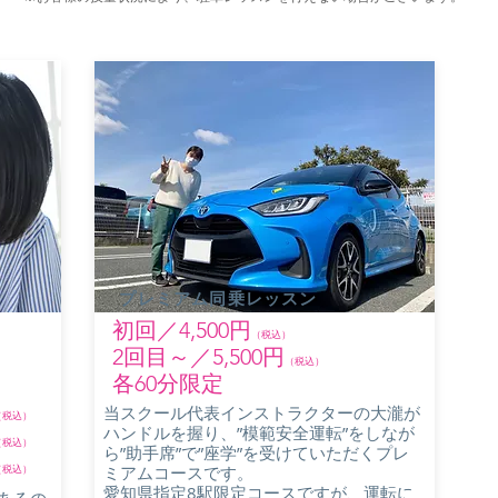
​プレミアム同乗レッスン
​初回／4,500円
（税込）
2回目～／5,500円
（税込）
各60分限定
当スクール代表インストラクターの大瀧が
（税込）
ハンドルを握り、”模範安全運転”をしなが
（税込）
ら”助手席”で”座学”を受けていただくプレ
（税込）
ミアムコースです。
​愛知県指定8駅限定コースですが、運転に