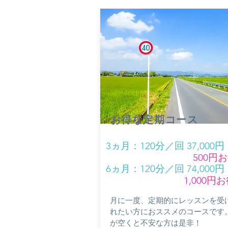
お得な​定期コース
3ヵ月：
120分／回 37,000
円
500
円お
6ヵ月：12
0分／回 74,000円
1,000
円お
​月に一度、
定期的にレッスンを受
れたい方におススメのコースです
が空くと不安な方は是非！