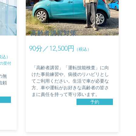
​高齢者講習対策
​90分／12,500円
（税込）
税込）
らの受付
​「高齢者講習」「運転技能検査」に向
けた事前練習や、病後のリハビリとし
の無
てご利用ください。生活で車が必要な
信頼
方、車や運転がお好きな高齢者の皆さ
まに責任を持って寄り添います。
予約