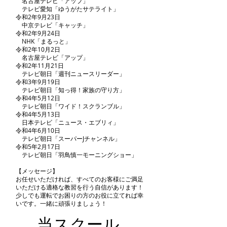
名古屋テレビ「アップ」
テレビ愛知「ゆうがたサテライト」
令和2年9月23日
中京テレビ「キャッチ」
令和2年9月24日
NHK「まるっと」
令和2年10月2日
名古屋テレビ「アップ」
令和2年11月21日
テレビ朝日「週刊ニュースリーダー」
令和3年9月19日
​ テレビ朝日「知っ得！家族の守り方」
令和4年5月12日
テレビ朝日「ワイド！スクランブル」
令和4年5月13日
​ 日本テレビ「ニュース・エブリィ」
令和4年6月10日
​ テレビ朝日「スーパーJチャンネル」
令和5年2月17日
​ テレビ朝日
「羽鳥慎一モーニングショー」
【メッセージ】
お任せいただければ、すべてのお客様にご満足
いただける適格な教習を行う自信があります！
少しでも運転でお困りの方のお役に立てれば幸
いです。
一緒に頑張りましょう！
当スクール