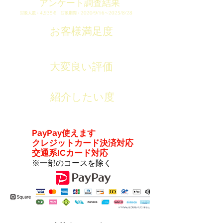
​アンケート調査結果
対象人数：4,935名 対象期間：2020/9/16～2025/8/28
​お客様満足度
​99.1％
​大変良い評価
​99.9％
​紹介したい度
​100％
​PayPay使えます
クレジットカード決済対応
交通系ICカード対応
※一部のコースを除く