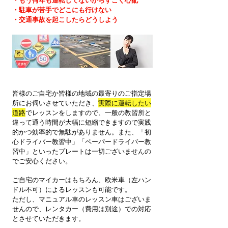
・もう何年も運転してないからすごく心配
・駐車が苦手でどこにも行けない
​・交通事故を起こしたらどうしよう
皆様のご自宅か皆様の地域の最寄りのご指定場
所にお伺いさせていただき、
実際に運転したい
道路
でレッスンをしますので、一般の教習所と
違って通う時間が大幅に短縮できますので実践
的かつ効率的で無駄がありません。また、「初
心ドライバー教習中」「ペーパードライバー教
習中」といったプレートは一切ございませんの
でご安心ください。
ご自宅のマイカーはもちろん、欧米車（左ハン
ドル不可）によるレッスンも可能です。
​ただし、マニュアル車のレッスン車はございま
せんので、レンタカー（費用は別途）での対応
とさせていただきます。