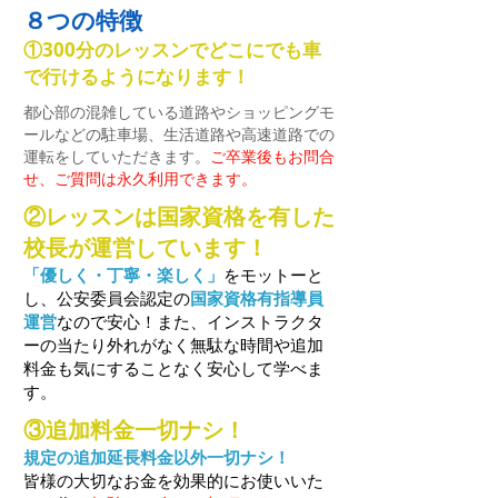
​８つの特徴
①300分のレッスンでどこにでも車
で行けるようになります！
都心部の混雑している道路やショッピングモ
ールなどの駐車場、生活道路や高速道路での
運転をしていただきます。
ご卒業後もお問合
せ、ご質問は永久利用できます。
②レッスンは国家資格を有した
校長が運営しています！
「優しく・丁寧・楽しく」
をモットーと
し、公安委員会認定の
国家資格有指導員
運営
なので安心！また、インストラクタ
ーの当たり外れがなく無駄な時間や追加
料金も気にすることなく安心して学べま
す。
③追加料金一切ナシ！
規定の追加延長料金以外一切ナシ！
皆様の大切なお金を効果的にお使いいた