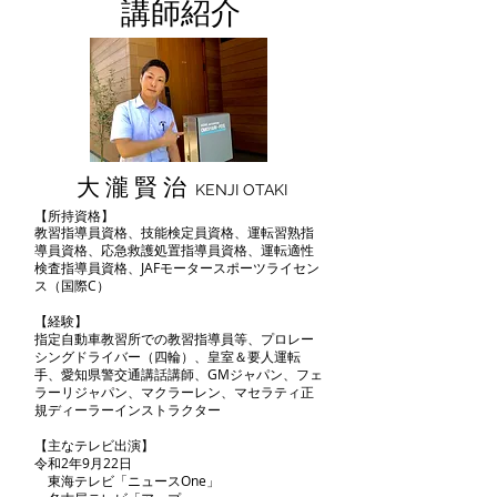
​講師紹介
大 瀧 賢 治
KENJI OTAKI
【所持資格】
教習指導員資格、技能検定員資格、運転習熟指
導員資格、応急救護処置指導員資格、運転適性
検査指導員資格、JAFモータースポーツライセン
ス（国際C）​
【経験】
指定自動車教習所での教習指導員等、プロレー
シングドライバー（四輪）、皇室＆要人運転
手、愛知県警交通講話講師、GMジャパン、フェ
ラーリジャパン、マクラーレン、マセラティ正
規ディーラーインストラクター
【主なテレビ出演】
令和2年9月22日
東海テレビ「ニュースOne」