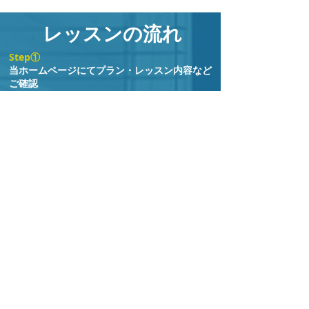
​レッスンの流れ
Step①
当ホームページにて
プラン・レッスン内容
など
ご確認
Step②
電話または
申込みフォーム
でお申込み
Step③
当スクールから電話又はメールにてお申込み内
容の確認及び、レッスン日時の確定をいたしま
す。
※レッスン料金のお見積りをご希望のお客様にはこの
時点でご返答をいたします。
Step④
レッスン当日、事前にご連絡させていただきま
す
お客様との待ち合わせ時刻の5分から10分前にインス
トラクターからお客さまにお電話いたします。
※インストラクターはお客様との待ち合わせ場所まで
車での移動となります。余裕をもって向かわせていた
だくのですが、まれに交通渋滞などで到着が遅れる場